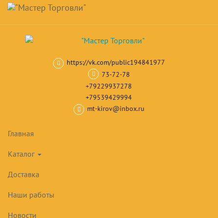
Навигация
Skip
Поиск
to
main
Корзина
0
товар(ов)
content
на сумму
0
₽
https://vk.com/public194841977
Главная
Кондиционеры
Настенные кондиционеры инверторног
73-72-78
+79229937278
+79539429994
mt-kirov@inbox.ru
Главная
Каталог
Доставка
Наши работы
Новости