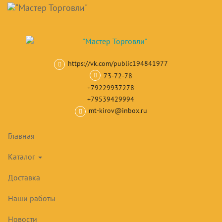
Навигация
Skip
Поиск
to
main
Корзина
0
товар(ов)
content
на сумму
0
₽
https://vk.com/public194841977
Главная
Кондиционеры
Настенные кондиционеры инверторног
73-72-78
+79229937278
+79539429994
mt-kirov@inbox.ru
Главная
Каталог
Доставка
Наши работы
Новости