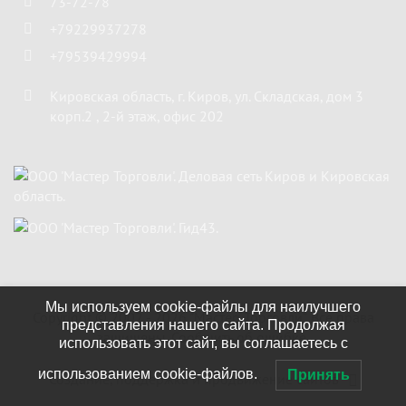
73-72-78
+79229937278
+79539429994
Кировская область
,
г. Киров
,
ул. Складская, дом 3
корп.2 , 2-й этаж, офис 202
Мы используем cookie-файлы для наилучшего
Copyright ©
2002 - 2026
"Мастер Торговли"
. Все права
представления нашего сайта. Продолжая
защищены.
Сообщить об ошибке.
использовать этот сайт, вы соглашаетесь с
использованием cookie-файлов.
Принять
Создание, поддержка и продвижение сайтов