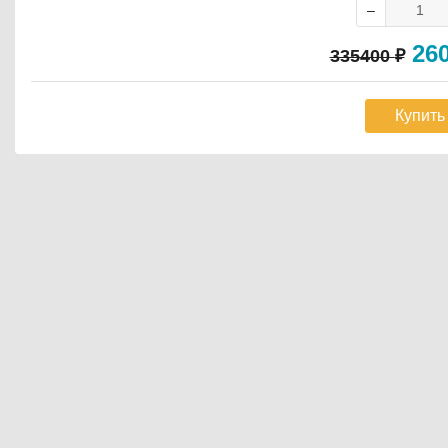
26
335400
₽
Купить