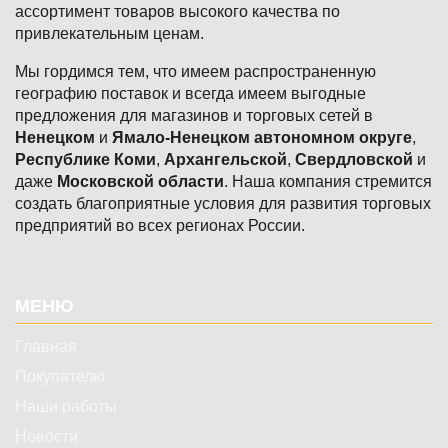
ассортимент товаров высокого качества по
привлекательным ценам.
Мы гордимся тем, что имеем распространенную
географию поставок и всегда имеем выгодные
предложения для магазинов и торговых сетей в
Ненецком
и
Ямало-Ненецком автономном округе
,
Республике Коми
,
Архангельской
,
Свердловской
и
даже
Московской области
. Наша компания стремится
создать благоприятные условия для развития торговых
предприятий во всех регионах России.
Подвал
МЕНЮ
Главная
Покупателю
Наши работы
Новости