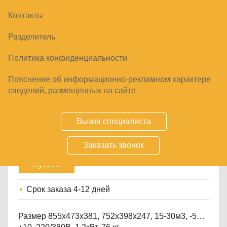
Контакты
Разделитель
Политика конфиденциальности
Пояснение об информационно-рекламном характере
СПЛИТ-СИСТЕМА INTERCOLD МCM 223
сведений, размещенных на сайте
ХОЛОДИЛЬНАЯ
131440
₽
Вызов специалиста
Заказать звонок
Купить
Срок заказа
4-12 дней
Размер 855х473х381, 752х398х247, 15-30м3, -5…