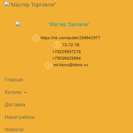
Навигация
Skip
Поиск
to
main
Корзина
0
товар(ов)
content
на сумму
0
₽
https://vk.com/public194841977
73-72-78
Главная
Камеры, холодильные машины
Сплит-системы
ср
+79229937278
+79539429994
mt-kirov@inbox.ru
Главная
Каталог
Доставка
Наши работы
Новости