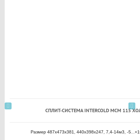
СПЛИТ-СИСТЕМА INTERCOLD МCM 115 Х
Размер 487х473х381, 440х398х247, 7,4-14м3, -5...+10,