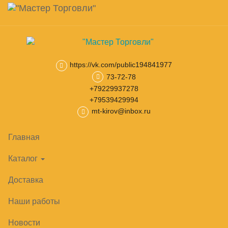
Навигация
Skip
Поиск
to
main
0
товар(ов)
Корзина
content
на сумму
0
₽
https://vk.com/public194841977
Главная
Камеры, холодильные машины
73-72-78
Сплит-системы
ср
+79229937278
+79539429994
mt-kirov@inbox.ru
РАСПРОДАЖА!
Главная
Каталог
Доставка
Наши работы
Новости