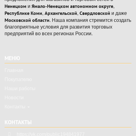
Ненецком
Ямало-Ненецком автономном округе
и
,
Республике Коми
Архангельской
Свердловской
,
,
и даже
Московской области
. Наша компания стремится создать
благоприятные условия для развития торговых
предприятий во всех регионах России.
Подвал
МЕНЮ
Главная
Покупателю
Наши работы
Новости
Контакты
КОНТАКТЫ
https://vk.com/public194841977