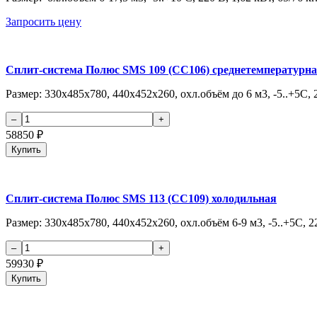
Запросить цену
Сплит-система Полюс SMS 109 (СС106) среднетемпературн
Размер: 330х485х780, 440х452х260, охл.объём до 6 м3, -5..+5C, 2
58850
₽
Купить
Сплит-система Полюс SMS 113 (СС109) холодильная
Размер: 330х485х780, 440х452х260, охл.объём 6-9 м3, -5..+5C, 22
59930
₽
Купить