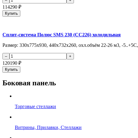
114290
₽
Купить
Сплит-система Полюс SMS 230 (СС226) холодильная
Размер: 330х775х930, 440х732х260, охл.объём 22-26 м3, -5..+5С, 
120190
₽
Купить
Боковая панель
Торговые стеллажи
Витрины, Прилавки, Стеллажи