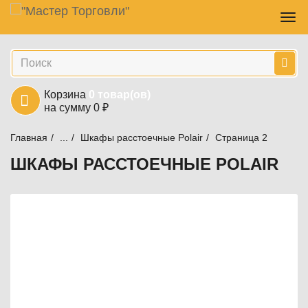
Навигация
Skip
Пер
to
нав
main
Поиск
content
Корзина
0
товар(ов)
на сумму
0
₽
Главная
...
Шкафы расстоечные Polair
Тепловое оборудование
Шкафы расстоечные
Страница 2
ШКАФЫ РАССТОЕЧНЫЕ POLAIR
Товары