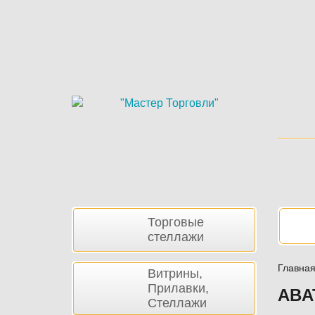
Skip
to
main
content
Боковая
Нав
Торговые
панель
стеллажи
Главна
Витрины,
Прилавки,
ABA
Стеллажи