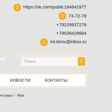
https://vk.com/public194841977
73-72-78
+79229937278
+79539429994
mt-kirov@inbox.ru
ов)
Поиск
НОВОСТИ
КОНТАКТЫ
ессуары
Abat