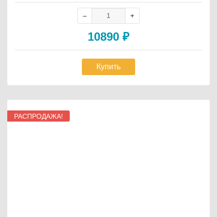
енты: красный, зеленый, синий, черный, желтый, серый,
шевронный, голубой, коралловый. *Цена указана за стойк
у с лентой 2 м.
10890
₽
Купить
РАСПРОДАЖА!