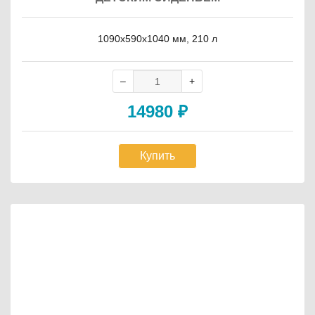
1090х590х1040 мм, 210 л
14980
₽
Купить