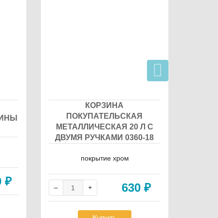
КОРЗИНА
ПОКУПАТЕЛЬСКАЯ
П
ЗИНЫ
МЕТАЛЛИЧЕСКАЯ 20 Л С
ПЛАС
ДВУМЯ РУЧКАМИ 0360-18
Цвет: си
покрытие хром
сный, о
0
₽
630
₽