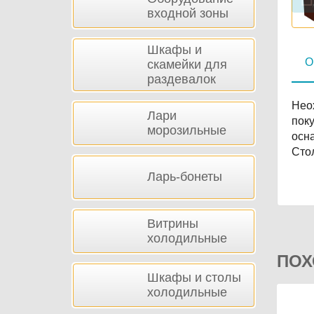
входной зоны
Шкафы и
О
скамейки для
раздевалок
Нео
Лари
поку
морозильные
осн
Сто
Ларь-бонеты
Витрины
холодильные
ПОХ
Шкафы и столы
холодильные