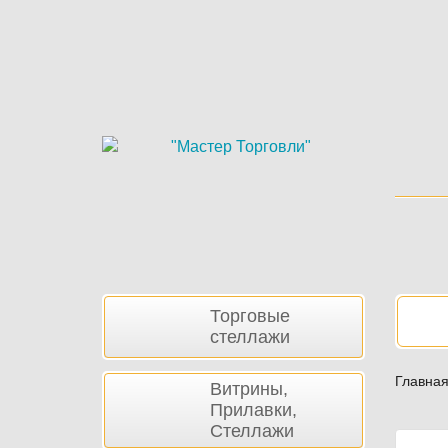
Skip
to
main
content
Боковая
Нав
Торговые
панель
стеллажи
Главна
Витрины,
Прилавки,
Стеллажи