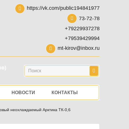
https://vk.com/public194841977
73-72-78
+79229937278
+79539429994
mt-kirov@inbox.ru
ов)
Поиск
НОВОСТИ
КОНТАКТЫ
овый неохлаждаемый Арктика ТК-0,6
Оборудование входной зоны