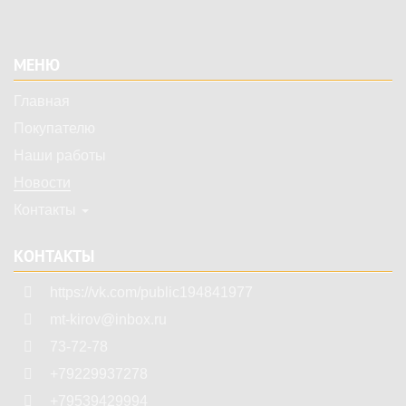
Подвал
МЕНЮ
Главная
Покупателю
Наши работы
Новости
Контакты
КОНТАКТЫ
https://vk.com/public194841977
mt-kirov@inbox.ru
73-72-78
+79229937278
+79539429994