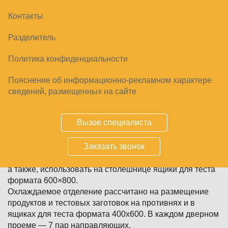
Мы рады сообщить вам о начале продаж
Контакты
специализированного холодильного оборудования
Pizza 800, предназначенного для ресторанов
Разделитель
итальянской кухни и пиццерий – столов для пиццы
глубиной 800 мм и витрин для ингредиентов к ним.
Политика конфиденциальности
Представляем вам трехдверные холодильные столы
для пиццы габаритной глубины 800 мм и витрины для
Пояснение об информационно-рекламном характере
ингредиентов, разработанные специально для столов
сведений, размещенных на сайте
Pizza 800.
Вызов специалиста
Заказать звонок
Глубина столов 800 мм идеальна для пиццерий и
позволяет работать с основами пиццы любого размера,
а также, использовать на столешнице ящики для теста
формата 600×800.
Охлаждаемое отделение рассчитано на размещение
продуктов и тестовых заготовок на противнях и в
ящиках для теста формата 400х600. В каждом дверном
проеме — 7 пар направляющих.