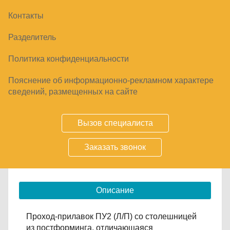
Контакты
ПРОХОД-ПРИЛАВОК ПУ2 (Л/П)
Разделитель
4990
₽
Политика конфиденциальности
Пояснение об информационно-рекламном характере
сведений, размещенных на сайте
Купить
Вызов специалиста
Срок заказа
3-10 дней
Заказать звонок
Размер 500х600х905. Металлические стойки и
панели. Болтовое соединение.
Описание
Проход-прилавок ПУ2 (Л/П) со столешницей
из постформинга, отличающаяся