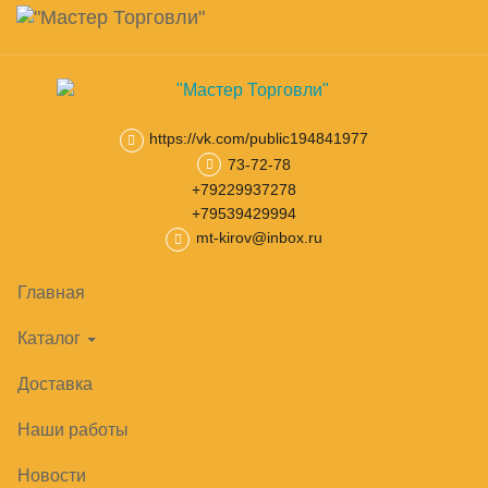
Навигация
Skip
Поиск
to
main
Корзина
0
товар(ов)
content
на сумму
0
₽
https://vk.com/public194841977
73-72-78
Главная
Витрины, Прилавки, Стеллажи
Металлическое обору
+79229937278
+79539429994
mt-kirov@inbox.ru
Главная
Каталог
Доставка
Наши работы
Новости