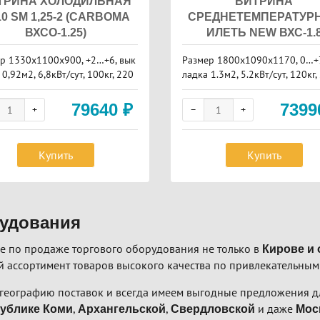
ТРИНА ХОЛОДИЛЬНАЯ
ВИТРИНА
10 SM 1,25-2 (CARBOMA
СРЕДНЕТЕМПЕРАТУР
ВХСО-1.25)
ИЛЕТЬ NEW ВХС-1.
р 1330х1100х900, +2…+6, вык
Размер 1800х1090х1170, 0…+7
0,92м2, 6,8кВт/сут, 100кг, 220
ладка 1.3м2, 5.2кВт/сут, 120кг,
пасник
запасник
79640
₽
739
Купить
Купить
рудования
е по продаже торгового оборудования не только в
Кирове и 
 ассортимент товаров высокого качества по привлекательным
географию поставок и всегда имеем выгодные предложения дл
,
,
и даже
ублике Коми
Архангельской
Свердловской
Мос