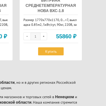
ВИТРИНА
НАЯ
СРЕДНЕТЕМПЕРАТУРНАЯ
СРЕД
8
НОВА ВХС-1.8
, вык
Размер 1770х770х1170, 0…+7, выкл
Размер 
 220В,
адка 0.85м2, 5кВт/сут, 90кг, 220В, за
адка 0.7м
пасник
пасник
90
₽
55860
₽
Купить
, но и в других регионах Российской
области
 ценам.
я магазинов и торговых сетей в
и
Ненецком
. Наша компания стремится
ковской области