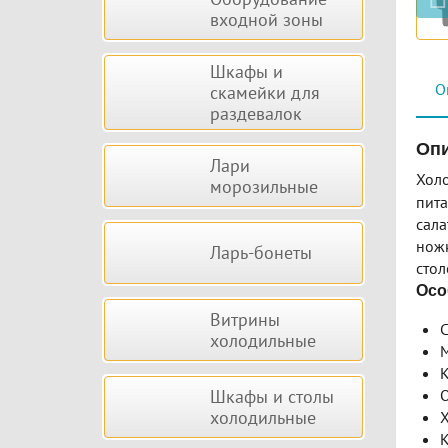
входной зоны
Шкафы и
О
скамейки для
раздевалок
Опи
Лари
Хол
морозильные
пита
сала
ножк
Ларь-бонеты
стол
Осо
Витрины
С
холодильные
М
К
Шкафы и столы
О
холодильные
Х
К