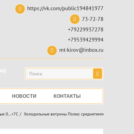
https://vk.com/public194841977
73-72-78
+79229937278
+79539429994
mt-kirov@inbox.ru
ов)
Поиск
НОВОСТИ
КОНТАКТЫ
е 0...+7C
Холодильные витрины Полюс среднетемпературные
Ви