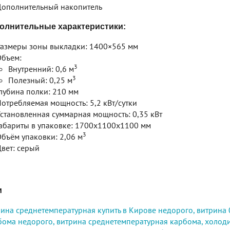
ополнительный накопитель
олнительные характеристики:
азмеры зоны выкладки: 1400×565 мм
бъем:
3
Внутренний: 0,6 м
3
Полезный: 0,25 м
лубина полки: 210 мм
отребляемая мощность: 5,2 кВт/сутки
становленная суммарная мощность: 0,35 кВт
абариты в упаковке: 1700x1100x1100 мм
3
бъём упаковки: 2,06 м
вет: серый
и
ина среднетемпературная купить в Кирове недорого,
витрина 
ома недорого,
витрина среднетемпературная карбома,
холоди