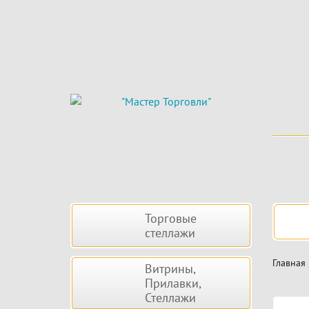
Skip
to
main
content
Боковая
Нав
Торговые
панель
стеллажи
Главная
Витрины,
Прилавки,
Стеллажи