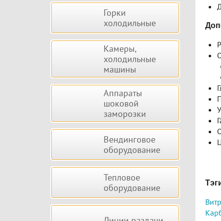
Д
Горки
холодильные
Доп
Р
Камеры,
О
холодильные
машины
Г
Аппараты
П
шоковой
У
заморозки
Г
О
Вендинговое
Ц
оборудование
Тепловое
Тэг
оборудование
Витр
Карб
Линии раздачи