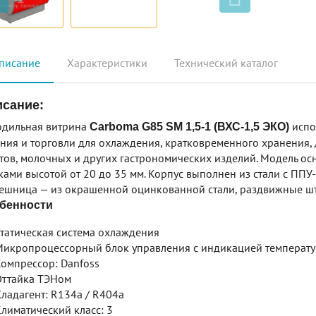
писание
Характеристики
Технический каталог
сание:
одильная витрина
испо
Carboma G85 SM 1,5-1 (ВХС-1,5 ЭКО)
ния и торговли для охлаждения, кратковременного хранения,
тов, молочных и других гастрономических изделий. Модель о
ами высотой от 20 до 35 мм. Корпус выполнен из стали с ППУ
ешница — из окрашенной оцинкованной стали, раздвижные што
бенности
татическая система охлаждения
икропроцессорный блок управления с индикацией температ
омпрессор: Danfoss
ттайка ТЭНом
ладагент: R134a / R404a
лиматический класс: 3