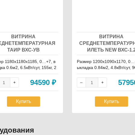
ВИТРИНА
ВИТРИНА
ЕДНЕТЕМПЕРАТУРНАЯ
СРЕДНЕТЕМПЕРАТУР
ТАИР ВХС-УВ
ИЛЕТЬ NEW ВХС-1.
р 1180х1180х1185, 0…+7, в
Размер 1200х1090х1170, 0…
ка 0.6м2, 6.5кВт/сут, 155кг, 2
ыкладка 0.84м2, 4.8кВт/сут, 90
запасник
20В, запасник
94590
₽
579
Купить
Купить
рудования