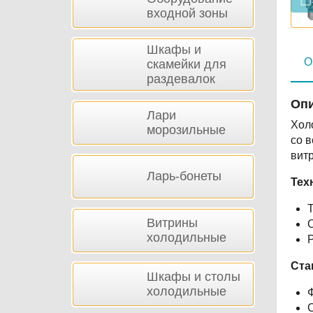
входной зоны
Шкафы и
О
скамейки для
раздевалок
Опи
Лари
Хол
морозильные
со 
витр
Ларь-бонеты
Тех
Витрины
О
холодильные
Ста
Шкафы и столы
холодильные
С