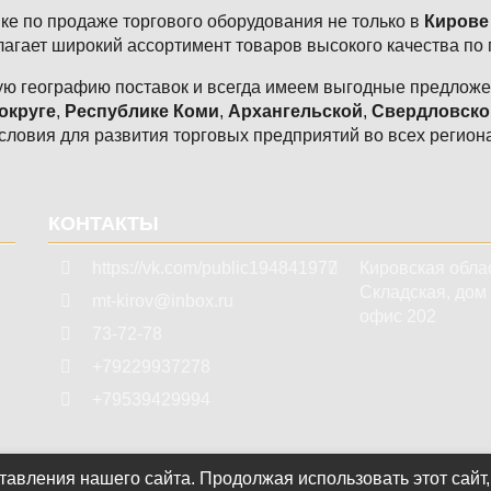
е по продаже торгового оборудования не только в
Кирове
агает широкий ассортимент товаров высокого качества по
ю географию поставок и всегда имеем выгодные предложен
округе
,
Республике Коми
,
Архангельской
,
Свердловско
словия для развития торговых предприятий во всех регион
КОНТАКТЫ
https://vk.com/public194841977
Кировская обла
Складская, дом 3
mt-kirov@inbox.ru
офис 202
73-72-78
+79229937278
+79539429994
авления нашего сайта. Продолжая использовать этот сайт,