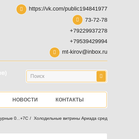
https://vk.com/public194841977
73-72-78
+79229937278
+79539429994
mt-kirov@inbox.ru
ов)
Поиск
НОВОСТИ
КОНТАКТЫ
урные 0...+7C
Холодильные витрины Ариада среднетемператур