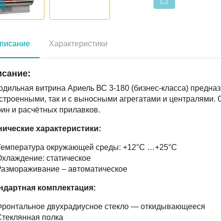
писание
Характеристики
сание:
одильная витрина Ариель ВС 3-180 (бизнес-класса) предна
встроенными, так и с выносными агрегатами и централями.
ин и расчётных прилавков.
нические характеристики:
Температура окружающей среды: +12°С …+25°С
хлаждение: статическое
Размораживание – автоматическое
ндартная комплектация:
Фронтальное двухрадиусное стекло — откидывающееся
теклянная полка