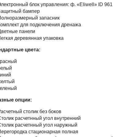
лектронный блок управления: ф. «Eliwell» ID 961
Защитный бампер
Полноразмерный запасник
Комплект для подключения дренажа
Цветные панели
егкая деревянная упаковка
ндартные цвета:
красный
белый
синий
желтый
зеленый
азные опции:
асчетный столик без боков
толик расчетнный угол внутренний
толик расчетнный угол наружный
Перегородка стационарная полная