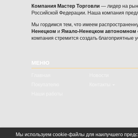
Компания Мастер Торговли
— лидер на рынк
Российской Федерации. Наша компания предл
Мы гордимся тем, что имеем распространенну
Ненецком
и
Ямало-Ненецком автономном 
компания стремится создать благоприятные у
Подвал
МЕНЮ
Главная
Новости
Покупателю
Контакты
Наши работы
Мы используем cookie-файлы для наилучшего предст