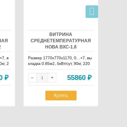
ВИТРИНА
НАЯ
СРЕДНЕТЕМПЕРАТУРНАЯ
СРЕД
2
НОВА ВХС-1.8
+7, в
Размер 1770х770х1170, 0…+7, вы
Размер 
кг, 2
кладка 0.85м2, 5кВт/сут, 90кг, 220
ладка 0.
В, запасник
0В, запа
50
₽
55860
₽
Купить