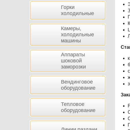
Э
Горки
холодильные
Камеры,
холодильные
Л
машины
Ста
Аппараты
шоковой
заморозки
Вендинговое
оборудование
Зак
Тепловое
Р
оборудование
С
С
Линии раздачи