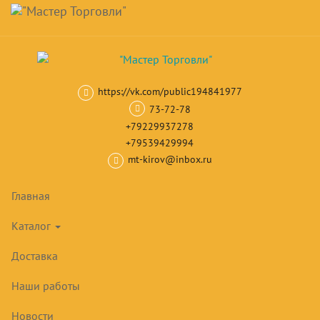
Навигация
Skip
Поиск
to
main
Корзина
0
товар(ов)
content
на сумму
0
₽
https://vk.com/public194841977
Главная
Витрины холодильные
Холодильные витрины низкотемп
73-72-78
+79229937278
+79539429994
mt-kirov@inbox.ru
Главная
Каталог
Доставка
Наши работы
Новости