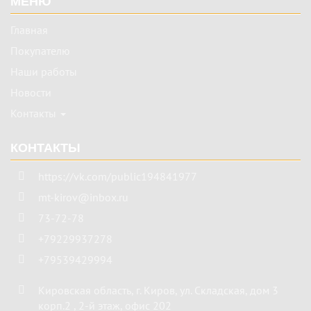
МЕНЮ
Главная
Покупателю
Наши работы
Новости
Контакты
КОНТАКТЫ
https://vk.com/public194841977
mt-kirov@inbox.ru
73-72-78
+79229937278
+79539429994
Кировская область
,
г. Киров
,
ул. Складская, дом 3
корп.2 , 2-й этаж, офис 202