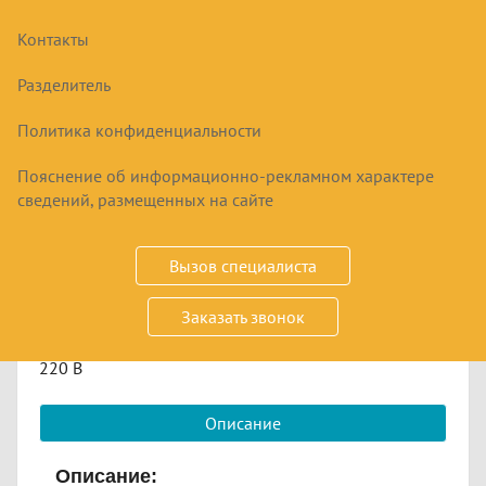
Контакты
ВИТРИНА ДЛЯ МОРОЖЕНОГО UGUR UDR
7 SCE
Разделитель
Политика конфиденциальности
108570
₽
Пояснение об информационно-рекламном характере
сведений, размещенных на сайте
Купить
Вызов специалиста
Срок заказа
по запросу
Заказать звонок
напольная; от -22 до -12 °С; 352 л; вместимость 7 шт.;
220 В
Описание
Описание: