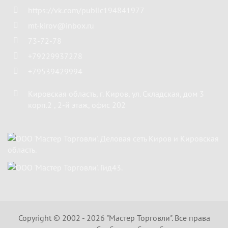
https://vk.com/public194841977
mt-kirov@inbox.ru
73-72-78
+79229937278
+79539429994
Кировская область
,
г. Киров
,
ул. Складская, дом 3
корп.2 , 2-й этаж, офис 202
Copyright ©
2002 - 2026
"Мастер Торговли"
. Все права