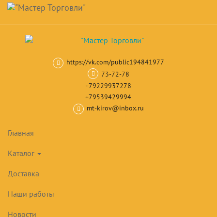
Навигация
Skip
Поиск
to
main
Корзина
0
товар(ов)
content
на сумму
0
₽
https://vk.com/public194841977
Главная
Витрины холодильные
Витрины для мороженого
Вит
73-72-78
+79229937278
+79539429994
mt-kirov@inbox.ru
Главная
Каталог
Доставка
Наши работы
Новости