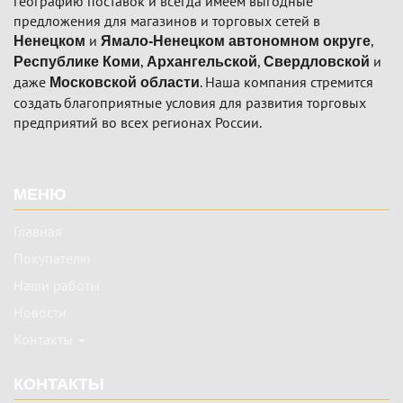
географию поставок и всегда имеем выгодные
предложения для магазинов и торговых сетей в
и
,
Ненецком
Ямало-Ненецком автономном округе
,
,
и
Республике Коми
Архангельской
Свердловской
даже
. Наша компания стремится
Московской области
создать благоприятные условия для развития торговых
предприятий во всех регионах России.
Подвал
МЕНЮ
Главная
Покупателю
Наши работы
Новости
Контакты
КОНТАКТЫ