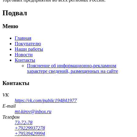
Подвал
Меню
Главная
Покупателю
Наши работы
Новости
Контакты
Пояснение об информационно-рекламном
характере сведений, размещенных на сайте
Контакты
VK
https://vk.com/public194841977
E-mail
mt-kirov@inbox.ru
Телефон
73-72-78
+79229937278
+79539429994