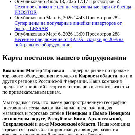
Опубликовано
Июль 13, 2026 17:17
Просмотров
55
Сезонное снижение цен на морозильные лари от бренда
FROSTOR
Опубликовано
Март 6, 2026 14:43
Просмотров
282
Супер цены на популярные линейки инверторов от
бренда LESSAR
Опубликовано
Март 6, 2026 13:00
Просмотров
288
Весеннее предложение от RADA : скидки до 20% на
нейтральное оборудование
Карта поставок нашего оборудования
Компания Мастер Торговли
— лидер на рынке по продаже
торгового оборудования не только в
Кирове и области
, но и в
других регионах Российской Федерации. Наша компания
предлагает широкий ассортимент товаров высокого качества
по привлекательным ценам.
Мы гордимся тем, что имеем распространенную географию
поставок и всегда имеем выгодные предложения для
магазинов и торговых сетей в
Ненецком
и
Ямало-Ненецком
автономном округе
,
Республике Коми
,
Архангельской
,
Свердловской
и даже
Московской области
. Наша компания
стремится создать благоприятные условия для развития
торговых предприятий во всех регионах России.