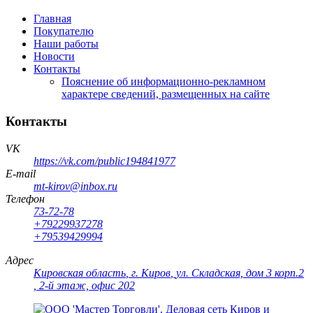
Главная
Покупателю
Наши работы
Новости
Контакты
Пояснение об информационно-рекламном
характере сведений, размещенных на сайте
Контакты
VK
https://vk.com/public194841977
E-mail
mt-kirov@inbox.ru
Телефон
73-72-78
+79229937278
+79539429994
Адрес
Кировская область
,
г. Киров
,
ул. Складская, дом 3 корп.2
, 2-й этаж, офис 202