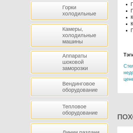
Горки
холодильные
Камеры,
холодильные
машины
Тэг
Аппараты
шоковой
Стел
заморозки
недо
цене
Вендинговое
оборудование
Тепловое
оборудование
ПОХ
Линии раздачи