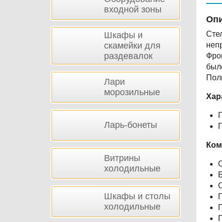
входной зоны
Опи
Стел
Шкафы и
скамейки для
неп
раздевалок
Фро
был
Пол
Лари
морозильные
Хар
Ларь-бонеты
Г
Ком
Витрины
холодильные
Шкафы и столы
П
холодильные
П