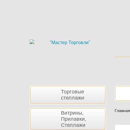
Skip
to
main
content
Боковая
Нав
Торговые
панель
стеллажи
Главна
Витрины,
Прилавки,
Стеллажи