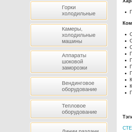
Хар
Горки
холодильные
Ком
Камеры,
холодильные
машины
С
П
Аппараты
шоковой
заморозки
Вендинговое
оборудование
П
Тепловое
оборудование
Тэг
СТЕ
Линии раздачи