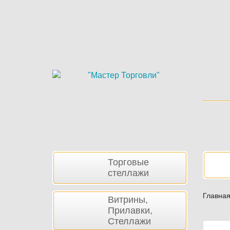
Skip
to
main
content
Боковая
Нав
Торговые
панель
стеллажи
Главна
Витрины,
Прилавки,
Стеллажи