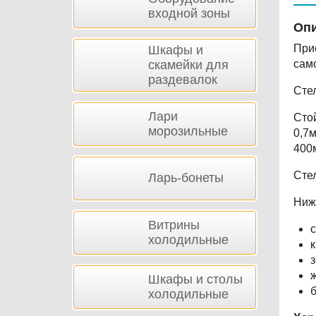
входной зоны
Опи
При
Шкафы и
скамейки для
сам
раздевалок
Сте
Лари
Стой
морозильные
0,7
400
Сте
Ларь-бонеты
Ниж
Витрины
с
холодильные
к
з
ж
Шкафы и столы
б
холодильные