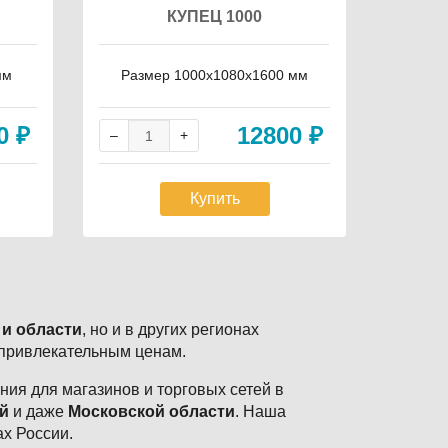
КУПЕЦ 1000
ПЕ
мм
Размер 1000х1080х1600 мм
Раз
20
₽
12800
₽
Купить
 и области
, но и в других регионах
 привлекательным ценам.
ия для магазинов и торговых сетей в
й
и даже
Московской области
. Наша
ах России.