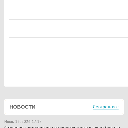
Боковая
Смотреть все
НОВОСТИ
панель
Июль 13, 2026 17:17
Сезонное снижение цен на морозильные лари от бренда