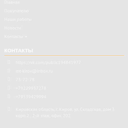
Главная
Покупателю
Наши работы
Новости
Контакты
КОНТАКТЫ
https://vk.com/public194841977
mt-kirov@inbox.ru
73-72-78
+79229937278
+79539429994
Кировская область
,
г. Киров
,
ул. Складская, дом 3
корп.2 , 2-й этаж, офис 202