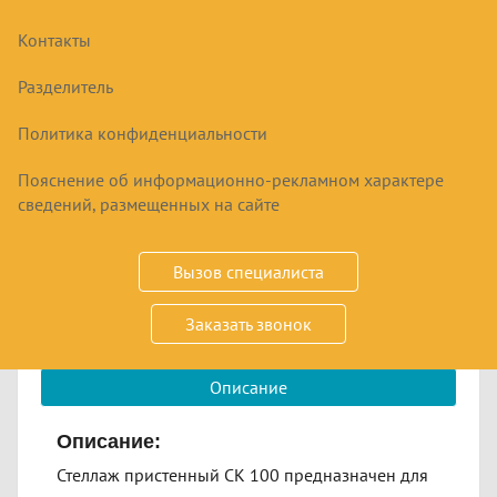
Контакты
СТЕЛЛАЖ ПРИСТЕННЫЙ РУСЬ СК 100
Разделитель
11540
₽
Политика конфиденциальности
Пояснение об информационно-рекламном характере
сведений, размещенных на сайте
Купить
Срок заказа
в наличии
Вызов специалиста
Заказать звонок
Размер 1000х580х2230 мм
Описание
Описание:
Стеллаж пристенный СК 100 предназначен для