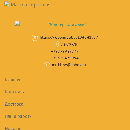
Навигация
Skip
Поиск
to
main
Корзина
0
товар(ов)
content
на сумму
0
₽
https://vk.com/public194841977
Главная
Торговые стеллажи
Стеллажи Русь (Кострома)
СТЕЛЛ
73-72-78
+79229937278
+79539429994
mt-kirov@inbox.ru
Главная
Каталог
Доставка
Наши работы
Новости