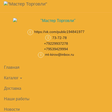
Навигация
Skip
Поиск
to
main
0
товар(ов)
Корзина
content
на сумму
0
₽
https://vk.com/public194841977
Главная
Торговые стеллажи
73-72-78
Комплектующие Купец
Огражд
+79229937278
+79539429994
mt-kirov@inbox.ru
Главная
Каталог
Доставка
Наши работы
Новости