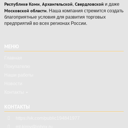
Республике Коми
Архангельской
Свердловской
,
,
и даже
Московской области
. Наша компания стремится создать
благоприятные условия для развития торговых
предприятий во всех регионах России.
Подвал
МЕНЮ
Главная
Покупателю
Наши работы
Новости
Контакты
КОНТАКТЫ
https://vk.com/public194841977
mt-kirov@inbox.ru