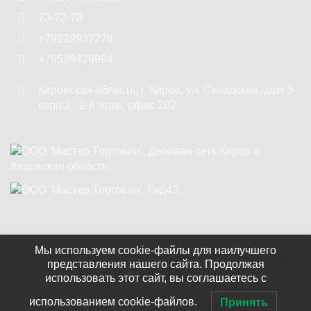
73-72-78
+79229937278
+79539429994
Кировская область
,
г. Киров
,
ул. Складская, дом 3
корп.2 , 2-й этаж, офис 202
Мы используем cookie-файлы для наилучшего
Copyright ©
2002 - 2026
"Мастер Торговли"
. Все права
представления нашего сайта. Продолжая
защищены.
Сообщить об ошибке.
использовать этот сайт, вы соглашаетесь с
использованием cookie-файлов.
Принять
Создание, поддержка и продвижение сайтов