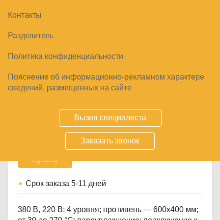
Контакты
Разделитель
Политика конфиденциальности
Пояснение об информационно-рекламном характере
ПЕЧЬ КОНВЕКЦИОННАЯ ABAT
сведений, размещенных на сайте
КЭП-4ПМ-01
240442
₽
Вызов специалиста
Заказать звонок
Купить
Срок заказа
5-11 дней
380 В, 220 В; 4 уровня; противень — 600х400 мм;