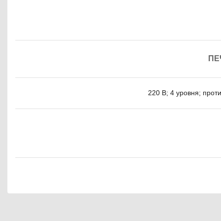
ПЕ
220 В; 4 уровня; прот