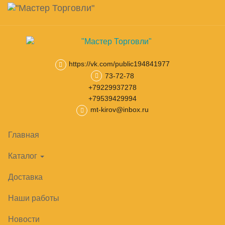
Навигация
Skip
Поиск
to
main
Корзина
0
товар(ов)
content
на сумму
0
₽
https://vk.com/public194841977
73-72-78
Главная
Тепловое оборудование
Печи конвекционные
Печ
+79229937278
+79539429994
mt-kirov@inbox.ru
Главная
Каталог
Доставка
Наши работы
Новости