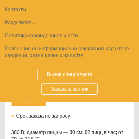
Контакты
Разделитель
Политика конфиденциальности
Пояснение об информационно-рекламном характере
ПЕЧЬ КОНВЕЙЕРНАЯ ABAT ПЭК-600 С
сведений, размещенных на сайте
ДВЕРЦЕЙ
670402
₽
Вызов специалиста
Заказать звонок
Купить
Срок заказа
по запросу
380 В; диаметр пиццы — 30 см; 82 пицц в час; от