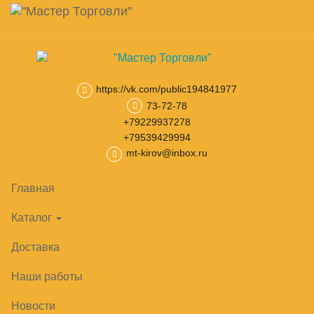
Навигация
Skip
Поиск
to
main
Корзина
0
товар(ов)
content
на сумму
0
₽
https://vk.com/public194841977
73-72-78
Главная
Тепловое оборудование
Конвейерные и подовые пе
+79229937278
+79539429994
mt-kirov@inbox.ru
Главная
Каталог
Доставка
Наши работы
Новости