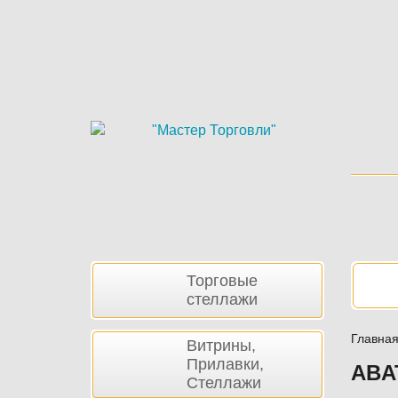
Skip
to
main
content
Боковая
Нав
Торговые
панель
стеллажи
Главна
Витрины,
Прилавки,
ABA
Стеллажи