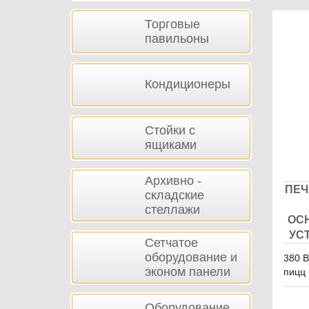
Тов
Торговые
павильоны
Кондиционеры
Стойки с
ящиками
Архивно -
ПЕЧ
складские
стеллажи
ОС
УСТ
Сетчатое
оборудование и
380 В
эконом панели
пицц 
Оборудование