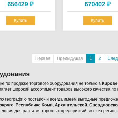
656429
₽
670402
₽
Купить
Купить
аничная
ация
Первая
Предыдущая
1
2
Сле
рудования
е по продаже торгового оборудования не только в
Кирове
агает широкий ассортимент товаров высокого качества по
ю географию поставок и всегда имеем выгодные предложен
округе
,
Республике Коми
,
Архангельской
,
Свердловско
словия для развития торговых предприятий во всех регион