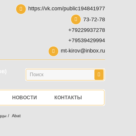
https://vk.com/public194841977
73-72-78
+79229937278
+79539429994
mt-kirov@inbox.ru
ов)
Поиск
НОВОСТИ
КОНТАКТЫ
ццы
Abat