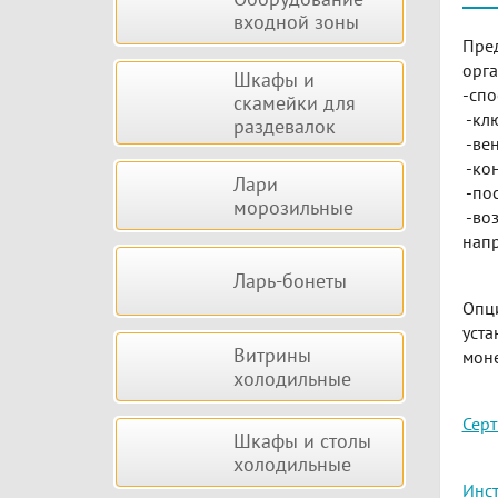
входной зоны
Пред
орга
Шкафы и
-спо
скамейки для
-клю
раздевалок
-вен
-кон
Лари
-пос
морозильные
-воз
напр
Ларь-бонеты
Опци
уста
Витрины
моне
холодильные
Серт
Шкафы и столы
холодильные
Инст