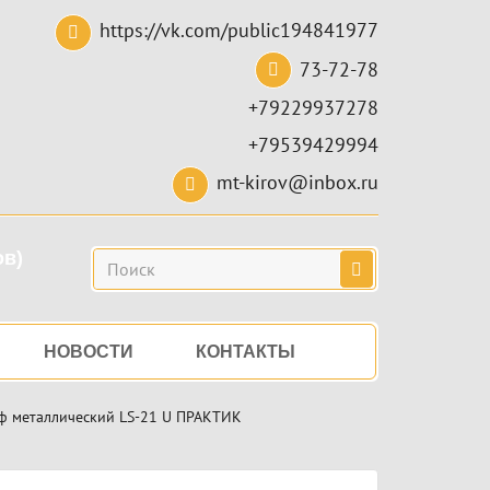
https://vk.com/public194841977
73-72-78
+79229937278
+79539429994
mt-kirov@inbox.ru
ов)
Поиск
НОВОСТИ
КОНТАКТЫ
 металлический LS-21 U ПРАКТИК