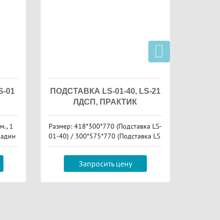
-01
ПОДСТАВКА LS-01-40, LS-21
ЛДСП, ПРАКТИК
., 1
Размер: 418*300*770 (Подставка LS-
Размеры
ладин
01-40) / 300*575*770 (Подставка LS
550
-21)
Запросить цену