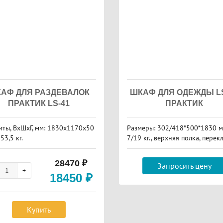
АФ ДЛЯ РАЗДЕВАЛОК
ШКАФ ДЛЯ ОДЕЖДЫ LS
ПРАКТИК LS-41
ПРАКТИК
иты, ВxШxГ, мм: 1830x1170x50
Размеры: 302/418*500*1830 мм
 53,5 кг.
7/19 кг., верхняя полка, перек
а, замок, цвет серый
28470
₽
Запросить цену
18450
₽
Купить