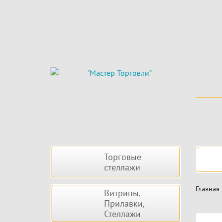
Skip
to
main
content
Боковая
Нав
Торговые
панель
стеллажи
Главная
Витрины,
Прилавки,
Стеллажи