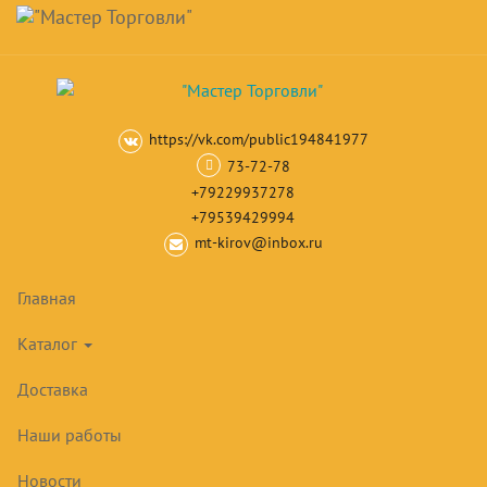
Навигация
Skip
Поиск
to
main
Корзина
0
товар(ов)
content
на сумму
0
₽
https://vk.com/public194841977
Главная
Шкафы и скамейки для раздевалок
Шкафчики для оде
73-72-78
+79229937278
+79539429994
mt-kirov@inbox.ru
РАСПРОДАЖА!
Главная
Каталог
Доставка
Наши работы
Новости