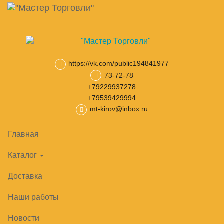
Навигация
Skip
Поиск
to
main
Корзина
0
товар(ов)
content
на сумму
0
₽
https://vk.com/public194841977
73-72-78
Главная
Шкафы и скамейки для раздевалок
Шкафчики для 
+79229937278
+79539429994
mt-kirov@inbox.ru
Главная
Каталог
Доставка
Наши работы
Новости