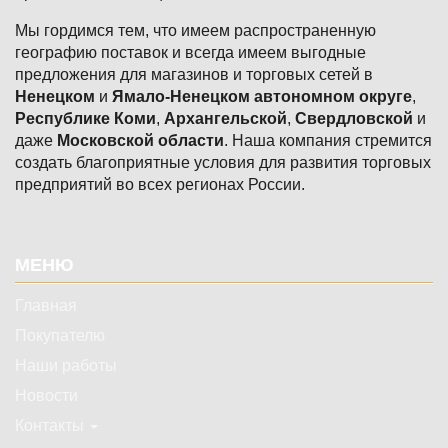
Мы гордимся тем, что имеем распространенную
географию поставок и всегда имеем выгодные
предложения для магазинов и торговых сетей в
Ненецком
и
Ямало-Ненецком автономном округе
,
Республике Коми
,
Архангельской
,
Свердловской
и
даже
Московской области
. Наша компания стремится
создать благоприятные условия для развития торговых
предприятий во всех регионах России.
Подвал
МЕНЮ
Главная
Покупателю
Наши работы
Новости
Контакты