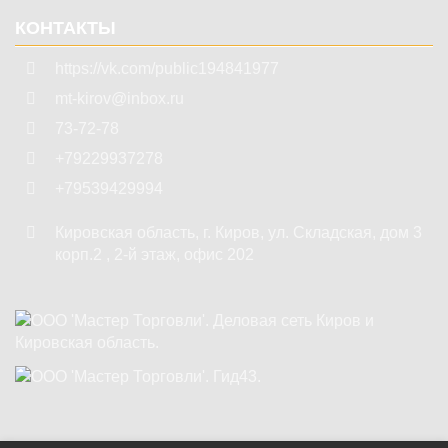
КОНТАКТЫ
https://vk.com/public194841977
mt-kirov@inbox.ru
73-72-78
+79229937278
+79539429994
Кировская область
,
г. Киров
,
ул. Складская, дом 3
корп.2 , 2-й этаж, офис 202