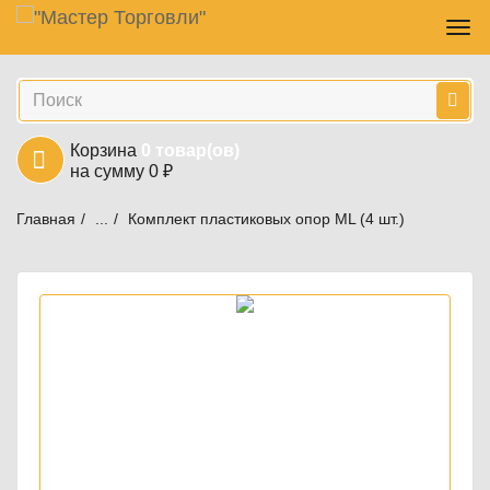
Навигация
Skip
Пер
to
нав
main
Поиск
content
Корзина
0
товар(ов)
на сумму
0
₽
Главная
...
Комплект пластиковых опор ML (4 шт.)
Дополнительное оборудование и аксессуары
Шкафы и скамейки для раздевалок