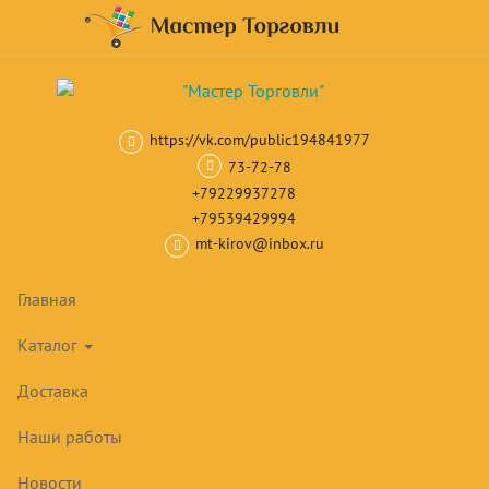
Навигация
Skip
Поиск
to
main
Корзина
0
товар(ов)
content
на сумму
0
₽
https://vk.com/public194841977
Главная
Шкафы и скамейки для раздевалок
Дополнительное об
73-72-78
+79229937278
+79539429994
mt-kirov@inbox.ru
Главная
Каталог
Доставка
Наши работы
Новости