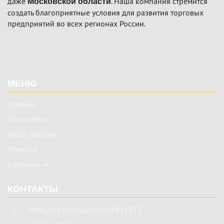
даже
. Наша компания стремится
Московской области
создать благоприятные условия для развития торговых
предприятий во всех регионах России.
Подвал
МЕНЮ
Главная
Покупателю
Наши работы
Новости
Контакты
КОНТАКТЫ
https://vk.com/public194841977