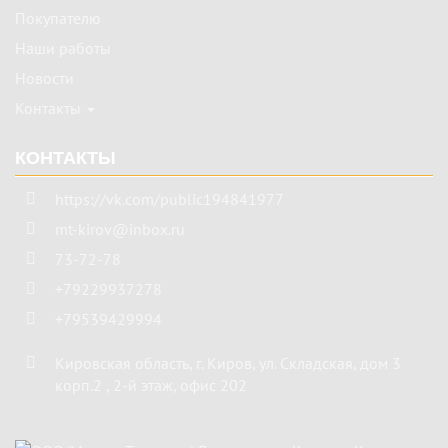
Покупателю
Наши работы
Новости
Контакты
КОНТАКТЫ
https://vk.com/public194841977
mt-kirov@inbox.ru
73-72-78
+79229937278
+79539429994
Кировская область
,
г. Киров
,
ул. Складская, дом 3
корп.2 , 2-й этаж, офис 202