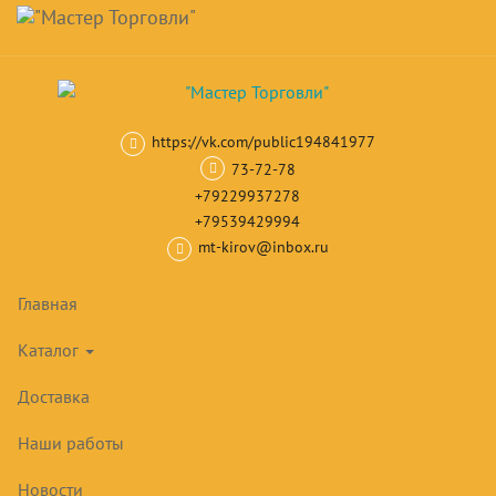
Навигация
Skip
Поиск
to
main
Корзина
0
товар(ов)
content
на сумму
0
₽
https://vk.com/public194841977
Главная
Шкафы и столы холодильные
Холодильные шкафы со с
73-72-78
+79229937278
+79539429994
mt-kirov@inbox.ru
Главная
Каталог
Доставка
Наши работы
Новости