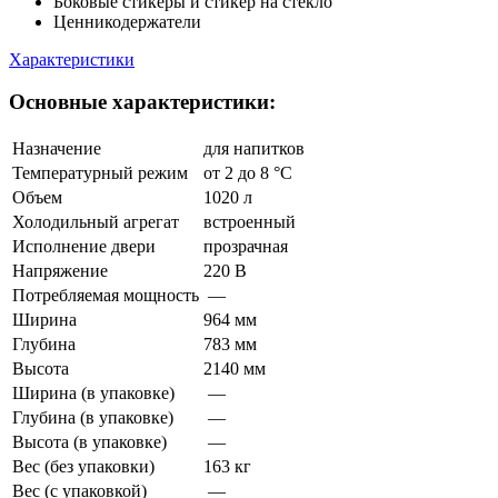
Боковые стикеры и стикер на стекло
Ценникодержатели
Характеристики
Основные характеристики:
Назначение
для напитков
Температурный режим
от 2 до 8 °C
Объем
1020 л
Холодильный агрегат
встроенный
Исполнение двери
прозрачная
Напряжение
220 В
Потребляемая мощность
—
Ширина
964 мм
Глубина
783 мм
Высота
2140 мм
Ширина (в упаковке)
—
Глубина (в упаковке)
—
Высота (в упаковке)
—
Вес (без упаковки)
163 кг
Вес (с упаковкой)
—