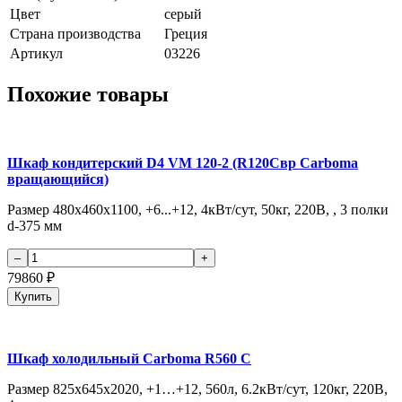
Цвет
серый
Страна производства
Греция
Артикул
03226
Похожие товары
Шкаф кондитерский D4 VM 120-2 (R120Cвр Carboma
вращающийся)
Размер 480х460х1100, +6...+12, 4кВт/сут, 50кг, 220В, , 3 полки
d-375 мм
79860
₽
Купить
Шкаф холодильный Сarboma R560 С
Размер 825х645х2020, +1…+12, 560л, 6.2кВт/сут, 120кг, 220В,