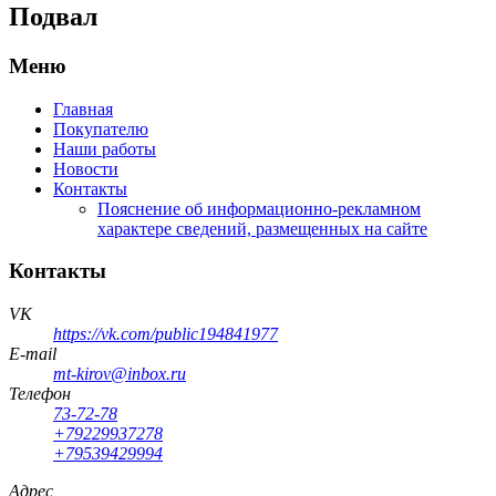
Подвал
Меню
Главная
Покупателю
Наши работы
Новости
Контакты
Пояснение об информационно-рекламном
характере сведений, размещенных на сайте
Контакты
VK
https://vk.com/public194841977
E-mail
mt-kirov@inbox.ru
Телефон
73-72-78
+79229937278
+79539429994
Адрес