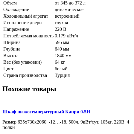
Объем
от 345 до 372 л
Охлаждение
динамическое
Холодильный агрегат
встроенный
Исполнение двери
глухая
Напряжение
220 В
Потребляемая мощность
0.179 кВт/ч
Ширина
595 мм
Глубина
640 мм
Высота
1840 мм
Вес (без упаковки)
64 кг
Цвет
белый
Страна производства
Турция
Похожие товары
Шкаф низкотемпературный Капри 0.5Н
Размер 635х730х2060, -12…-18, 500л, 9кВт/сут, 105кг, 220В, 4
полки