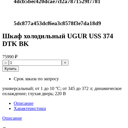
4dcb5bec420dcae7cf2a7871529f7781
5dc877a453dcf6ea3c8578f3e7da18d9
Шкаф холодильный UGUR USS 374
DTK BK
75990
₽
Купить
Срок заказа
по запросу
универсальный; от 1 до 10 °C; от 345 до 372 л; динамическое
охлаждение; глухая дверь; 220 В
Описание
Характеристики
Описание