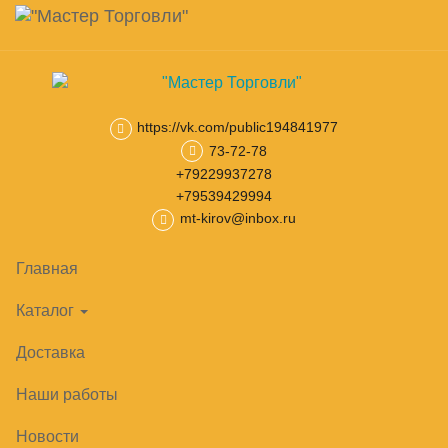
Навигация
Skip
Поиск
to
main
Корзина
0
товар(ов)
content
на сумму
0
₽
https://vk.com/public194841977
73-72-78
Главная
Нейтральное оборудование
Зонты вытяжные
Зонт
+79229937278
+79539429994
mt-kirov@inbox.ru
Главная
Каталог
Доставка
Наши работы
Новости