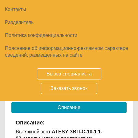
Контакты
ЗОНТ ВЫТЯЖНОЙ ATESY ЗВП-С-10-1.1-03
Разделитель
19830
₽
Политика конфиденциальности
Пояснение об информационно-рекламном характере
сведений, размещенных на сайте
Купить
Вызов специалиста
Срок заказа
4-10 дней
Заказать звонок
вытяжной; нерж. сталь
Описание
Описание:
Вытяжной зонт
ATESY ЗВП-С-10-1.1-