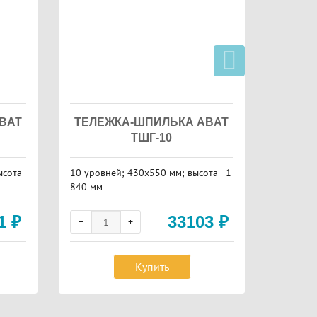
BAT
ТЕЛЕЖКА-ШПИЛЬКА ABAT
ТЕЛЕ
ТШГ-10
ысота
10 уровней; 430х550 мм; высота - 1
20 уровн
840 мм
мм
81
₽
33103
₽
Купить