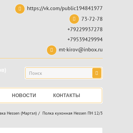
https://vk.com/public194841977
73-72-78
+79229937278
+79539429994
mt-kirov@inbox.ru
ов)
Поиск
НОВОСТИ
КОНТАКТЫ
вка Hessen (Мартэл)
Полка кухонная Hessen ПН 12/3