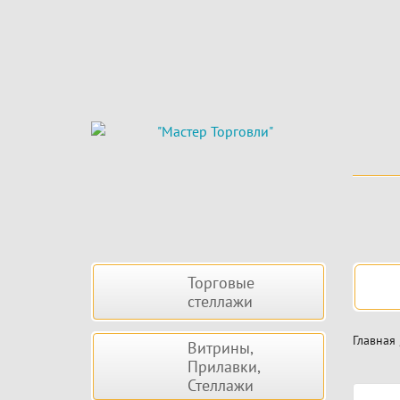
Skip
to
main
content
Боковая
Нав
Торговые
панель
стеллажи
Главная
Витрины,
Прилавки,
Стеллажи