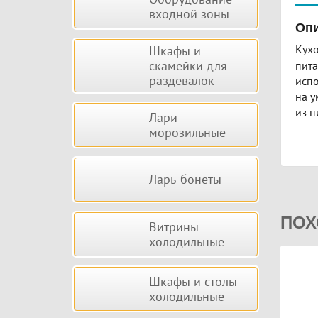
входной зоны
Опи
Кух
Шкафы и
скамейки для
пита
раздевалок
испо
на у
из п
Лари
морозильные
Ларь-бонеты
ПОХ
Витрины
холодильные
Шкафы и столы
холодильные