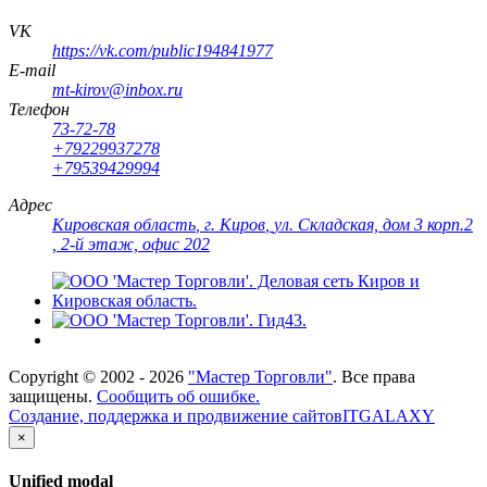
VK
https://vk.com/public194841977
E-mail
mt-kirov@inbox.ru
Телефон
73-72-78
+79229937278
+79539429994
Адрес
Кировская область
,
г. Киров
,
ул. Складская, дом 3 корп.2
, 2-й этаж, офис 202
Copyright ©
2002 - 2026
"Мастер Торговли"
. Все права
защищены.
Сообщить об ошибке.
Создание, поддержка и продвижение сайтов
ITGALAXY
×
Unified modal