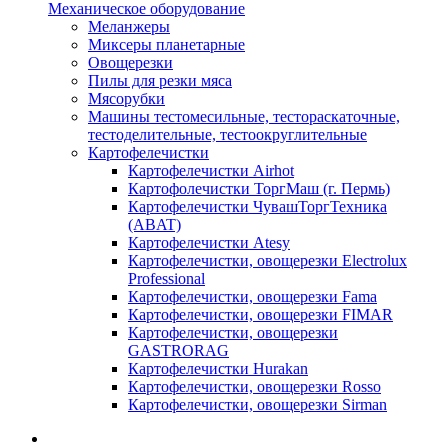
Механическое оборудование
Меланжеры
Миксеры планетарные
Овощерезки
Пилы для резки мяса
Мясорубки
Машины тестомесильные, тестораскаточные,
тестоделительные, тестоокруглительные
Картофелечистки
Картофелечистки Airhot
Картофолечистки ТоргМаш (г. Пермь)
Картофелечистки ЧувашТоргТехника
(ABAT)
Картофелечистки Atesy
Картофелечистки, овощерезки Electrolux
Professional
Картофелечистки, овощерезки Fama
Картофелечистки, овощерезки FIMAR
Картофелечистки, овощерезки
GASTRORAG
Картофелечистки Hurakan
Картофелечистки, овощерезки Rosso
Картофелечистки, овощерезки Sirman