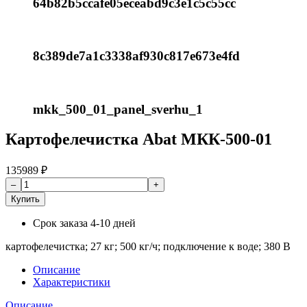
64b82b5ccafe05eceabd9c3e1c5c55cc
8c389de7a1c3338af930c817e673e4fd
mkk_500_01_panel_sverhu_1
Картофелечистка Abat МКК-500-01
135989
₽
Купить
Срок заказа
4-10 дней
картофелечистка; 27 кг; 500 кг/ч; подключение к воде; 380 В
Описание
Характеристики
Описание