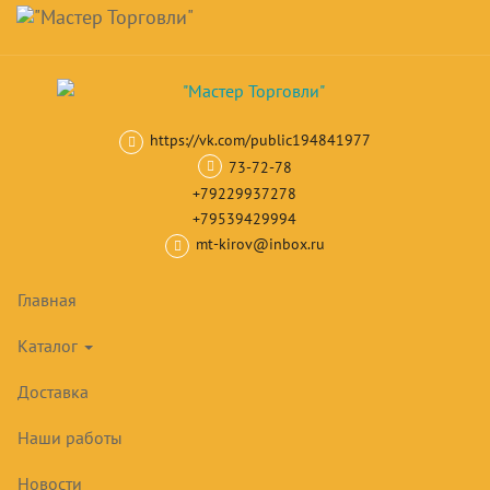
Навигация
Skip
Поиск
to
main
Корзина
0
товар(ов)
content
на сумму
0
₽
https://vk.com/public194841977
Главная
Лари морозильные
Морозильные лари с прямым стекл
73-72-78
+79229937278
+79539429994
mt-kirov@inbox.ru
Главная
Каталог
Доставка
Наши работы
Новости