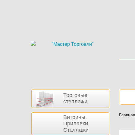
Skip
to
main
content
Боковая
Нав
Торговые
панель
стеллажи
Главна
Витрины,
Прилавки,
Стеллажи