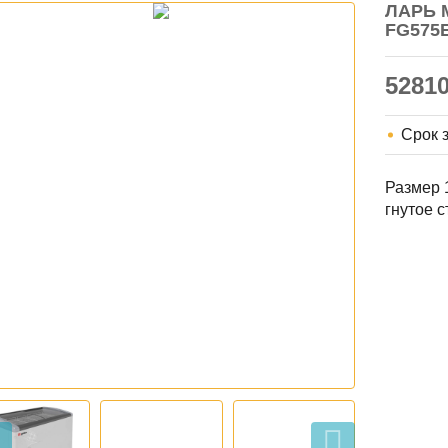
ЛАРЬ 
FG575
5281
Срок 
Размер 1
гнутое с