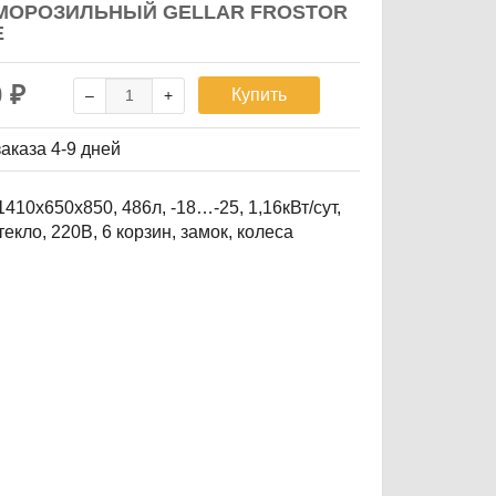
МОРОЗИЛЬНЫЙ GELLAR FROSTOR
E
0
₽
Купить
заказа
4-9 дней
410х650х850, 486л, -18…-25, 1,16кВт/сут,
текло, 220В, 6 корзин, замок, колеса