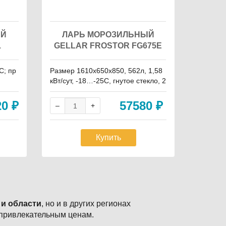
ЫЙ
ЛАРЬ МОРОЗИЛЬНЫЙ
ЛА
1
GELLAR FROSTOR FG675E
GELL
С; пр
Размер 1610х650х850, 562л, 1,58
Размер 
кВт/сут, -18…-25C, гнутое стекло, 2
кВт/сут,
20В, 7 корзин, замок, колеса
кло,220В
20
₽
57580
₽
Купить
 и области
, но и в других регионах
 привлекательным ценам.