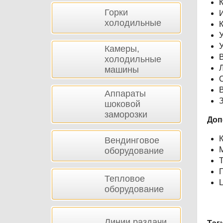
К
Горки
И
холодильные
К
У
Камеры,
В
холодильные
Л
машины
В
Аппараты
шоковой
заморозки
Доп
К
Вендинговое
оборудование
Т
Г
Тепловое
Ц
оборудование
Линии раздачи