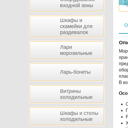
входной зоны
Шкафы и
О
скамейки для
раздевалок
Опи
Лари
Мор
морозильные
хра
пре
обо
Ларь-бонеты
пла
В ко
Витрины
Осо
холодильные
П
Шкафы и столы
Р
холодильные
Х