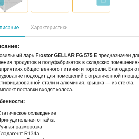
писание
Характеристики
сание:
озильный ларь
Frostor GELLAR FG 575 E
предназначен для
нения продуктов и полуфабрикатов в складских помещениях
дприятиях общественного питания и торговли. Благодаря 
рудование подходит для помещений с ограниченной площад
стифицированной стали и алюминия, крышка — из стекла.
мплект поставки входят колеса.
бенности:
Статическое охлаждение
ринудительная оттайка
учная разморозка​
ладагент: R134a