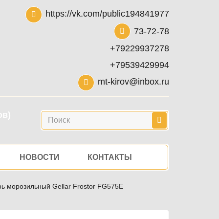
https://vk.com/public194841977
73-72-78
+79229937278
+79539429994
mt-kirov@inbox.ru
ов)
Поиск
НОВОСТИ
КОНТАКТЫ
ь морозильный Gellar Frostor FG575E