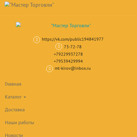
Навигация
Skip
Поиск
to
main
Корзина
0
товар(ов)
content
на сумму
0
₽
https://vk.com/public194841977
Главная
Шкафы и столы холодильные
Медицинские шкафы
М
73-72-78
+79229937278
+79539429994
mt-kirov@inbox.ru
Главная
Каталог
Доставка
Наши работы
Новости