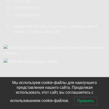
73-72-78
+79229937278
+79539429994
Кировская область
,
г. Киров
,
ул. Складская, дом 3
корп.2 , 2-й этаж, офис 202
Мы используем cookie-файлы для наилучшего
Copyright ©
2002 - 2026
"Мастер Торговли"
. Все права
представления нашего сайта. Продолжая
защищены.
Сообщить об ошибке.
использовать этот сайт, вы соглашаетесь с
использованием cookie-файлов.
Принять
Создание, поддержка и продвижение сайтов