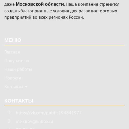
даже
. Наша компания стремится
Московской области
создать благоприятные условия для развития торговых
предприятий во всех регионах России.
Подвал
МЕНЮ
Главная
Покупателю
Наши работы
Новости
Контакты
КОНТАКТЫ
https://vk.com/public194841977
mt-kirov@inbox.ru