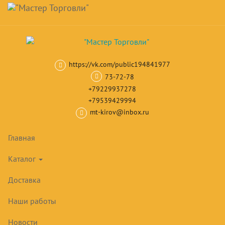
Навигация
Skip
Поиск
to
main
Корзина
0
товар(ов)
content
на сумму
0
₽
https://vk.com/public194841977
Главная
Кондиционеры
Настенные кондиционеры
Настенные
73-72-78
+79229937278
+79539429994
mt-kirov@inbox.ru
НОВИНКА
Главная
Каталог
Доставка
Наши работы
Новости