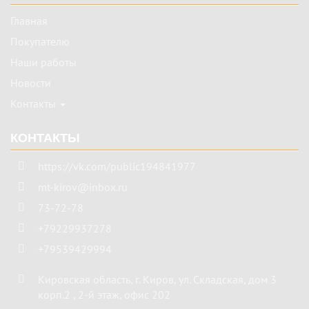
Главная
Покупателю
Наши работы
Новости
Контакты
КОНТАКТЫ
https://vk.com/public194841977
mt-kirov@inbox.ru
73-72-78
+79229937278
+79539429994
Кировская область
,
г. Киров
,
ул. Складская, дом 3
корп.2 , 2-й этаж, офис 202