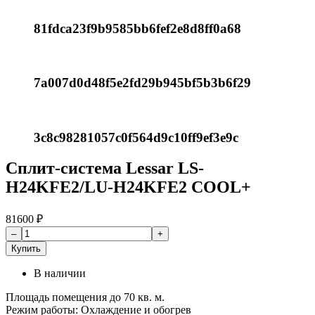
81fdca23f9b9585bb6fef2e8d8ff0a68
7a007d0d48f5e2fd29b945bf5b3b6f29
3c8c98281057c0f564d9c10ff9ef3e9c
Сплит-система Lessar LS-
H24KFE2/LU-H24KFE2 COOL+
81600
₽
Купить
В наличии
Площадь помещения до 70 кв. м.
Режим работы: Охлаждение и обогрев