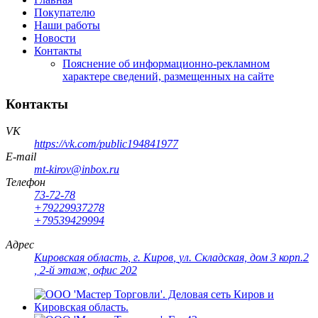
Покупателю
Наши работы
Новости
Контакты
Пояснение об информационно-рекламном
характере сведений, размещенных на сайте
Контакты
VK
https://vk.com/public194841977
E-mail
mt-kirov@inbox.ru
Телефон
73-72-78
+79229937278
+79539429994
Адрес
Кировская область
,
г. Киров
,
ул. Складская, дом 3 корп.2
, 2-й этаж, офис 202