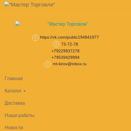
Навигация
Skip
Поиск
to
main
Корзина
0
товар(ов)
content
на сумму
0
₽
https://vk.com/public194841977
73-72-78
Главная
Камеры, холодильные машины
Моноблоки
Низко
+79229937278
+79539429994
mt-kirov@inbox.ru
Главная
Каталог
Доставка
Наши работы
Новости