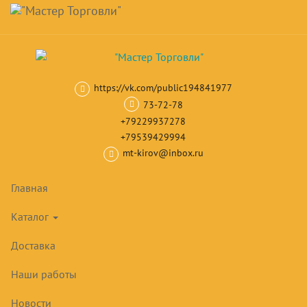
Навигация
Skip
Поиск
to
main
Корзина
0
товар(ов)
content
на сумму
0
₽
https://vk.com/public194841977
Главная
Камеры, холодильные машины
Моноблоки
Низкотем
73-72-78
+79229937278
+79539429994
mt-kirov@inbox.ru
Главная
Каталог
Доставка
Наши работы
Новости