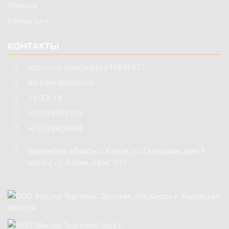
Новости
Контакты
КОНТАКТЫ
https://vk.com/public194841977
mt-kirov@inbox.ru
73-72-78
+79229937278
+79539429994
Кировская область
,
г. Киров
,
ул. Складская, дом 3
корп.2 , 2-й этаж, офис 202