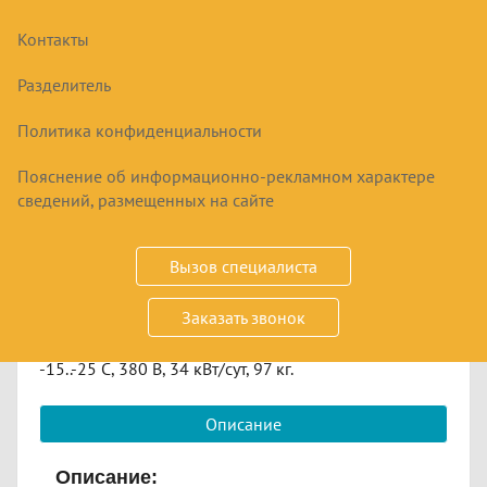
Контакты
МОНОБЛОК МХМ LMN 331
НИЗКОТЕМПЕРАТУРНЫЙ
Разделитель
Политика конфиденциальности
207540
₽
Пояснение об информационно-рекламном характере
сведений, размещенных на сайте
Купить
Вызов специалиста
Срок заказа
по запросу
Заказать звонок
Размер: 851*1060*960, охл. объём 27-31 м/куб,
-15..-25 С, 380 В, 34 кВт/сут, 97 кг.
Описание
Описание: