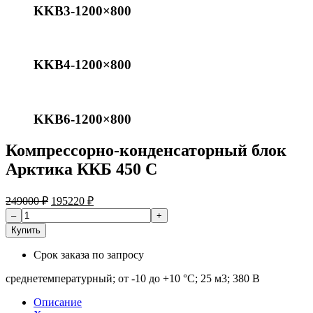
KKB3-1200×800
KKB4-1200×800
KKB6-1200×800
Компрессорно-конденсаторный блок
Арктика ККБ 450 С
249000
₽
195220
₽
Купить
Срок заказа
по запросу
среднетемпературный; от -10 до +10 °C; 25 м​3; 380 В
Описание