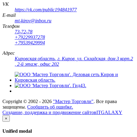
VK
https://vk.com/public194841977
E-mail
mt-kirov@inbox.ru
Телефон
73-72-78
+79229937278
+79539429994
Адрес
Кировская область
,
г. Киров
,
ул. Складская, дом 3 корп.2
, 2-й этаж, офис 202
Copyright ©
2002 - 2026
"Мастер Торговли"
. Все права
защищены.
Сообщить об ошибке.
Создание, поддержка и продвижение сайтов
ITGALAXY
×
Unified modal