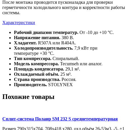
После монтажа проводится пусконаладка для проверки
герметичности холодильного контура и корректности работы
системы.
Характеристики
Рабочий диапазон температур.
От -10 до +10 °C.
Напряжение питания.
380 В.
Хладагент.
R507A или R404A.
Холодопроизводительность.
7,9 кВт при
температуре +30 °C.
Тип компрессора.
Спиральный.
Модель компрессора.
Tecumseh или аналог.
Площадь конденсатора.
29,1 м².
Охлаждаемый объём.
25 м³.
Страна производства.
Россия.
Производитель.
STOLYNEX
Похожие товары
Сплит-система Полаир SM 232 S среднетемпературная
Размер 790х315х704, 708х418 х280, охл.объём 26-53м3, -5..+1