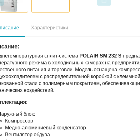
писание
Характеристики
сание:
днетемпературная сплит-система
POLAIR SM 232 S
предна
пературного режима в холодильных камерах на предприят
ественного питания и торговли. Модель оснащена компрес
ухоохладителем с распределительной коробкой с клеммной 
нкованной стали с полимерным покрытием, обеспечивающим
анических воздействий.
плектация:
Наружный блок:
Компрессор
Медно-алюминиевый конденсатор
Вентилятор обдува