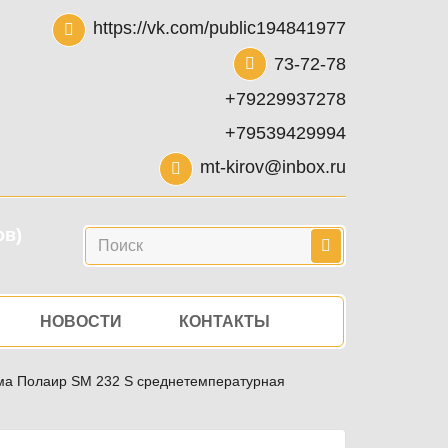
https://vk.com/public194841977
73-72-78
+79229937278
+79539429994
mt-kirov@inbox.ru
ов)
Поиск
НОВОСТИ
КОНТАКТЫ
ма Полаир SM 232 S среднетемпературная
Камеры, холодильные машины
среднетемпературная
Сплит-системы