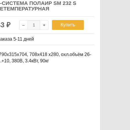
-СИСТЕМА ПОЛАИР SM 232 S
ЕТЕМПЕРАТУРНАЯ
43
₽
Купить
заказа
5-11 дней
790х315х704, 708х418 х280, охл.объём 26-
..+10, 380В, 3.4кВт, 90кг