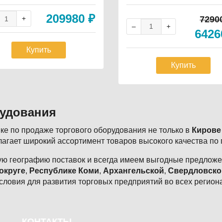
кВт, 102кг
л.объём 2,94-7,71 м3, -10..+
20 В, 0,9 кВт, 51/62 кг.
209980
₽
7290
642
Купить
Купить
рудования
е по продаже торгового оборудования не только в
Кирове
агает широкий ассортимент товаров высокого качества по
ю географию поставок и всегда имеем выгодные предложен
округе
,
Республике Коми
,
Архангельской
,
Свердловско
словия для развития торговых предприятий во всех регион
КОНТАКТЫ