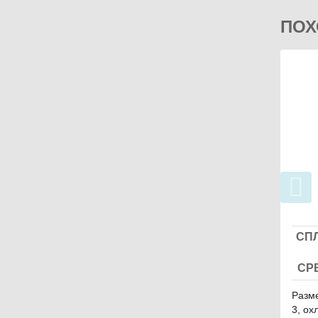
ПОХ
СП
СР
Разме
3, ох