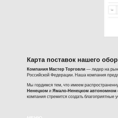
В, 3.6
Карта поставок нашего обо
Компания Мастер Торговли
— лидер на рынк
Российской Федерации. Наша компания предл
Мы гордимся тем, что имеем распространенну
Ненецком
и
Ямало-Ненецком автономном 
компания стремится создать благоприятные у
Подвал
МЕНЮ