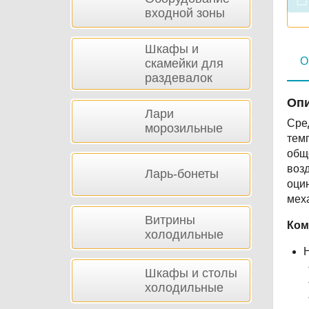
входной зоны
Шкафы и
О
скамейки для
раздевалок
Опи
Лари
Сре
морозильные
тем
общ
возд
Ларь-бонеты
оци
мех
Витрины
Ком
холодильные
Шкафы и столы
холодильные