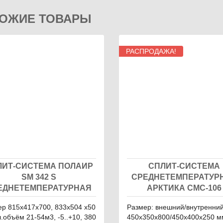
ОЖИЕ ТОВАРЫ
РАСПРОДАЖА!
ЛИТ-СИСТЕМА ПОЛАИР
СПЛИТ-СИСТЕМА
SM 342 S
СРЕДНЕТЕМПЕРАТУР
ЕДНЕТЕМПЕРАТУРНАЯ
АРКТИКА СМС-106
р 815х417х700, 833х504 х50
Размер: внешний/внутренний
л.объём 21-54м3, -5..+10, 380
450х350х800/450х400х250 м