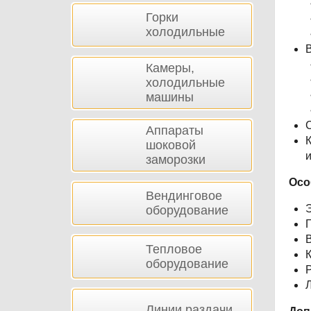
Горки
холодильные
В
Камеры,
холодильные
машины
Аппараты
К
шоковой
заморозки
Осо
Вендинговое
Э
оборудование
В
Тепловое
К
оборудование
Р
Л
Линии раздачи