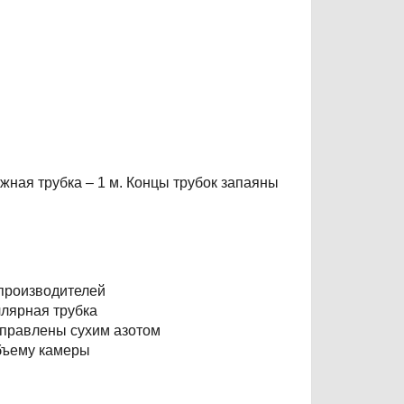
жная трубка – 1 м. Концы трубок запаяны
производителей
ллярная трубка
аправлены сухим азотом
бъему камеры