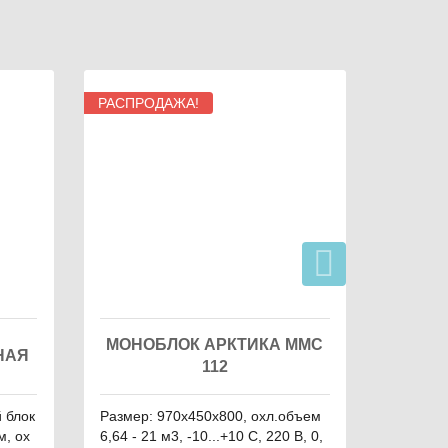
РАСПРОДАЖА!
МОНОБЛОК АРКТИКА MMC
КАМ
НАЯ
112
 блок
Размер: 970х450х800, охл.объем
Размер 
м, ох
6,64 - 21 м3, -10...+10 С, 220 В, 0,
94 м3, 