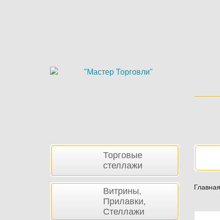
Skip
to
main
content
Боковая
Нав
Торговые
панель
стеллажи
Главна
Витрины,
Прилавки,
Стеллажи