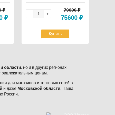
10C, 2
85 кВт, 59/69 кг.
90 кг
0
₽
79600
₽
60
₽
75600
₽
Купить
 и области
, но и в других регионах
 привлекательным ценам.
ия для магазинов и торговых сетей в
й
и даже
Московской области
. Наша
ах России.