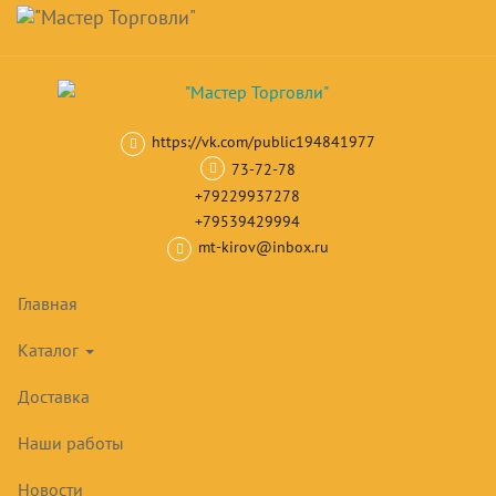
Навигация
Skip
Поиск
to
main
Корзина
0
товар(ов)
content
на сумму
0
₽
https://vk.com/public194841977
Главная
Камеры, холодильные машины
Холодильные камеры дл
73-72-78
+79229937278
+79539429994
mt-kirov@inbox.ru
Главная
Каталог
Доставка
Наши работы
Новости