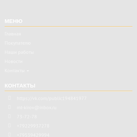
Подвал
МЕНЮ
Главная
Покупателю
Наши работы
Новости
Контакты
КОНТАКТЫ
https://vk.com/public194841977
mt-kirov@inbox.ru
73-72-78
+79229937278
+79539429994