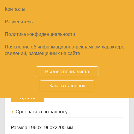
Контакты
Разделитель
Политика конфиденциальности
Пояснение об информационно-рекламном характере
ХОЛОДИЛЬНАЯ КАМЕРА ДЛЯ ЦВЕТОВ
сведений, размещенных на сайте
КХС-6,61СТ-2
107320
₽
Вызов специалиста
Заказать звонок
Купить
Срок заказа
по запросу
Размер 1960х1960х2200 мм