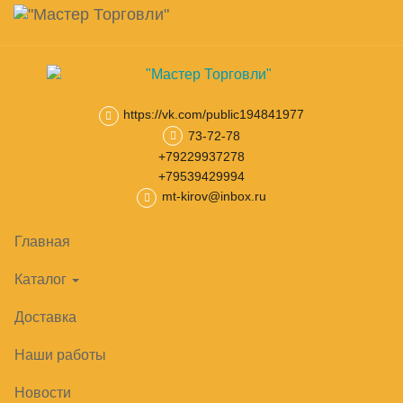
Навигация
Skip
Поиск
to
main
Корзина
0
товар(ов)
content
на сумму
0
₽
https://vk.com/public194841977
73-72-78
Главная
Камеры, холодильные машины
Холодильные камер
+79229937278
+79539429994
mt-kirov@inbox.ru
Главная
Каталог
Доставка
Наши работы
Новости