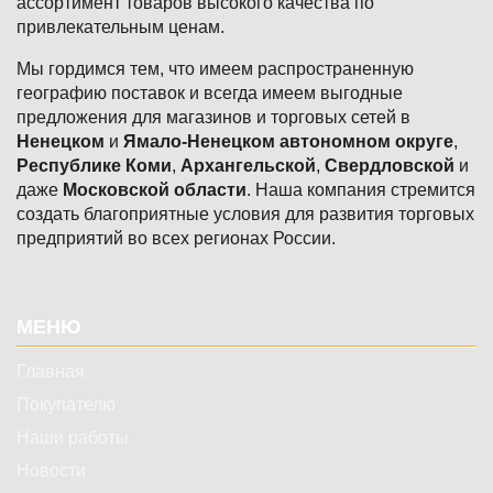
ассортимент товаров высокого качества по
привлекательным ценам.
Мы гордимся тем, что имеем распространенную
географию поставок и всегда имеем выгодные
предложения для магазинов и торговых сетей в
Ненецком
и
Ямало-Ненецком автономном округе
,
Республике Коми
,
Архангельской
,
Свердловской
и
даже
Московской области
. Наша компания стремится
создать благоприятные условия для развития торговых
предприятий во всех регионах России.
Подвал
МЕНЮ
Главная
Покупателю
Наши работы
Новости