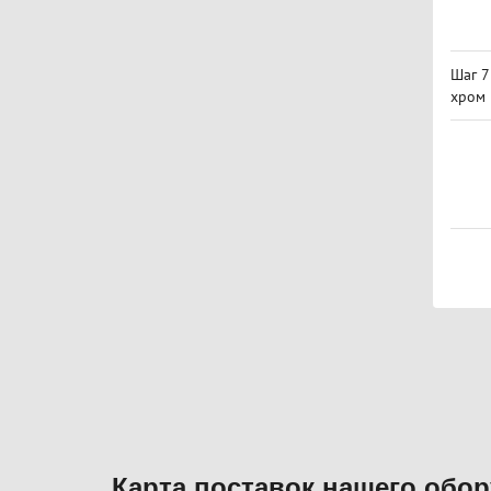
Шаг 7
хром
Постр
навиг
Карта поставок нашего обо