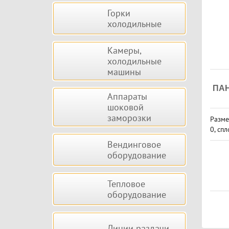
Горки
холодильные
Камеры,
холодильные
машины
ПАН
Аппараты
шоковой
заморозки
Разме
0, сп
й
Вендинговое
оборудование
Тепловое
оборудование
Линии раздачи