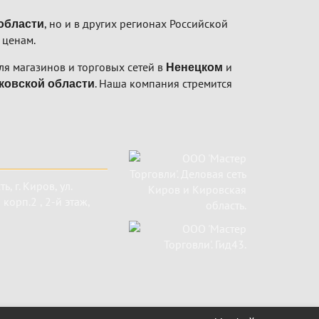
, но и в других регионах Российской
области
 ценам.
я магазинов и торговых сетей в
и
Ненецком
. Наша компания стремится
ковской области
ть
,
г. Киров
,
ул.
корп.2 , 2-й этаж,