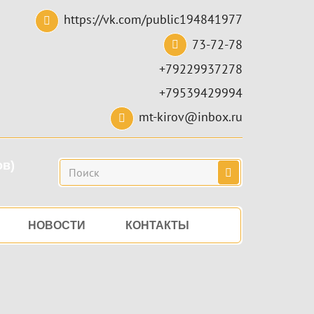
https://vk.com/public194841977
73-72-78
+79229937278
+79539429994
mt-kirov@inbox.ru
ов)
Поиск
НОВОСТИ
КОНТАКТЫ