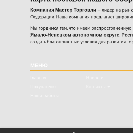
— лидер на рынк
Компания Мастер Торговли
Федерации. Наша компания предлагает широкий
Мы гордимся тем, что имеем распространенную 
,
Ямало-Ненецком автономном округе
Респ
создать благоприятные условия для развития то
Подвал
МЕНЮ
Главная
Новости
Покупателю
Контакты
Наши работы