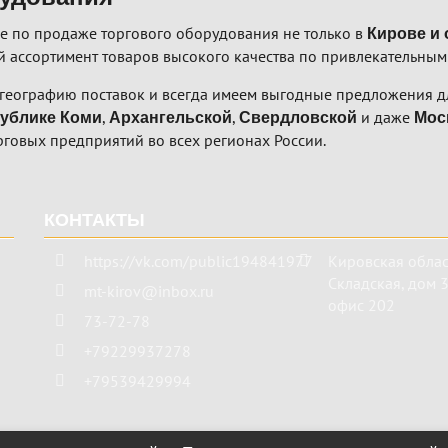
е по продаже торгового оборудования не только в
Кирове и 
 ассортимент товаров высокого качества по привлекательным
географию поставок и всегда имеем выгодные предложения дл
,
,
и даже
ублике Коми
Архангельской
Свердловской
Мос
рговых предприятий во всех регионах России.
КОНТАКТЫ
https://vk.com/public194841977
Кировская облас
Складская, дом 3 
mt-kirov@inbox.ru
офис 202
73-72-78
+79229937278
+79539429994