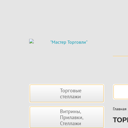
Skip
to
main
content
Боковая
Нав
Торговые
панель
стеллажи
Главная
Витрины,
Прилавки,
ТОР
Стеллажи