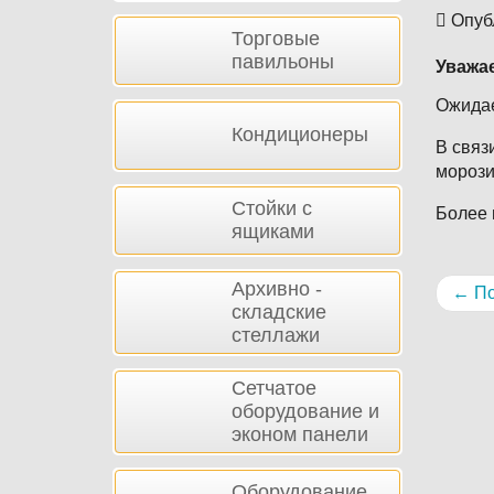
Опуб
Торговые
павильоны
Уважа
Ожида
Кондиционеры
В связ
морози
Стойки с
Более 
ящиками
Архивно -
←
По
складские
стеллажи
Сетчатое
оборудование и
эконом панели
Оборудование