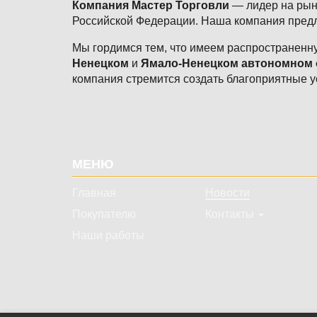
Компания Мастер Торговли
— лидер на рынк
Российской Федерации. Наша компания предл
Мы гордимся тем, что имеем распространенну
Ненецком
и
Ямало-Ненецком автономном 
компания стремится создать благоприятные у
Подвал
МЕНЮ
Главная
Новости
Покупателю
Контакты
Наши работы