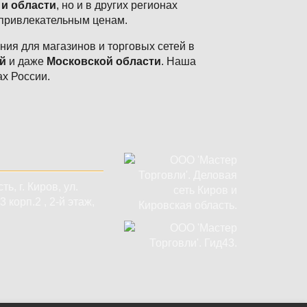
 и области
, но и в других регионах
 привлекательным ценам.
ия для магазинов и торговых сетей в
й
и даже
Московской области
. Наша
ах России.
сть
,
г. Киров
,
ул.
 корп.2 , 2-й этаж,