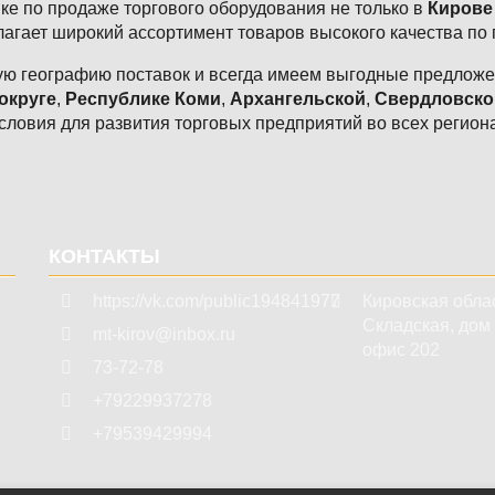
е по продаже торгового оборудования не только в
Кирове
агает широкий ассортимент товаров высокого качества по
ю географию поставок и всегда имеем выгодные предложен
округе
,
Республике Коми
,
Архангельской
,
Свердловско
словия для развития торговых предприятий во всех регион
КОНТАКТЫ
https://vk.com/public194841977
Кировская обла
Складская, дом 3
mt-kirov@inbox.ru
офис 202
73-72-78
+79229937278
+79539429994