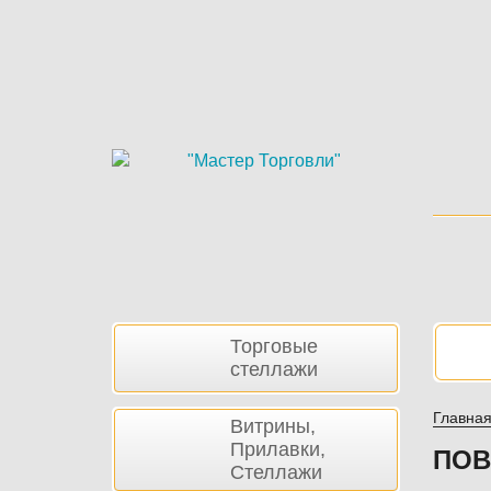
Skip
to
main
content
Боковая
Нав
Торговые
панель
стеллажи
Главна
Витрины,
Прилавки,
ПОВ
Стеллажи