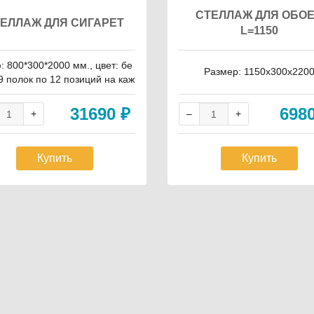
СТЕЛЛАЖ ДЛЯ ОБО
ЕЛЛАЖ ДЛЯ СИГАРЕТ
L=1150
 800*300*2000 мм., цвет: бе
Размер: 1150x300x220
9 полок по 12 позиций на каж
108 пружинных толкателей, 1
ачек 2 полки в качестве нако
31690
₽
698
я, могут быть закрыты дверк
 замком.
Купить
Купить