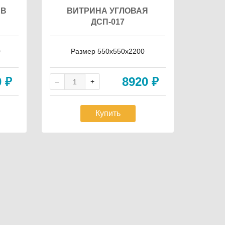
ЕВ
ВИТРИНА УГЛОВАЯ
СТЕ
ДСП-017
Т
0
Размер 550x550x2200
Р
0
₽
8920
₽
Купить