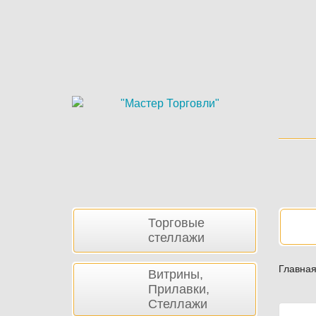
Skip
to
main
content
Боковая
Нав
Торговые
панель
стеллажи
Главна
Витрины,
Прилавки,
Стеллажи