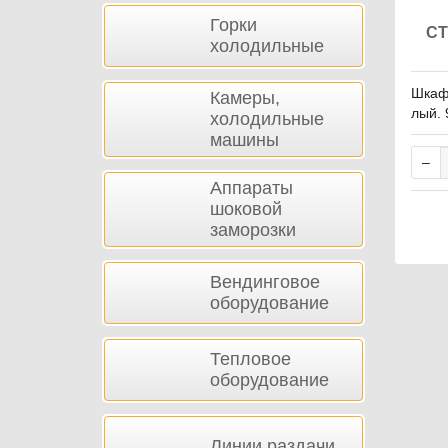
Горки
СТ
холодильные
Шкаф:
Камеры,
лый. 
холодильные
дой, 
машины
080 п
пител
Аппараты
ами с
шоковой
заморозки
Вендинговое
оборудование
Тепловое
оборудование
Линии раздачи