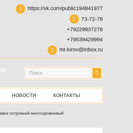
https://vk.com/public194841977
73-72-78
+79229937278
+79539429994
mt-kirov@inbox.ru
ов)
Поиск
НОВОСТИ
КОНТАКТЫ
авок островной многоуровневый