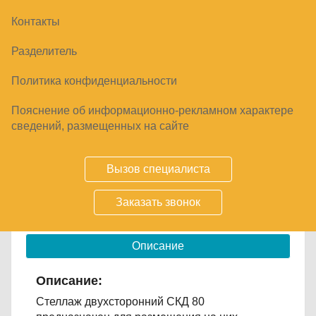
Контакты
СТЕЛЛАЖ ОСТРОВНОЙ РУСЬ СКД 80
Разделитель
13450
₽
Политика конфиденциальности
Пояснение об информационно-рекламном характере
сведений, размещенных на сайте
Купить
Вызов специалиста
Срок заказа
2-5 дней
Заказать звонок
Размер 810х1080х1630 мм
Описание
Описание:
Стеллаж двухсторонний СКД 80