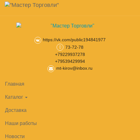
Навигация
Skip
Поиск
to
main
Корзина
0
товар(ов)
content
на сумму
0
₽
https://vk.com/public194841977
73-72-78
Главная
Торговые стеллажи
Стеллажи Русь (Кострома)
СТ
+79229937278
+79539429994
mt-kirov@inbox.ru
Главная
Каталог
Доставка
Наши работы
Новости